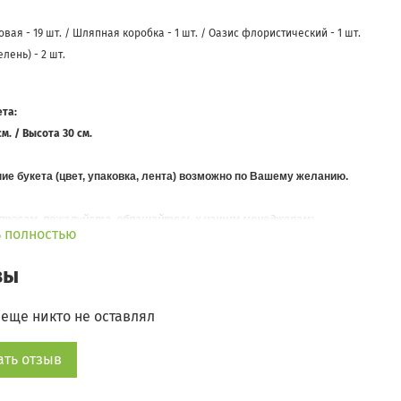
вая - 19 шт. / Шляпная коробка - 1 шт. / Оазис флористический - 1 шт.
елень) - 2 шт.
ета:
м. / Высота 30 см.
е букета (цвет, упаковка, лента) возможно по Вашему желанию.
опросам, пожалуйста, обращайтесь к нашим менеджерам:
ь полностью
 (495) 155-75-20 / +7 (925) 355-65-81
+7 (925) 355-65-81
вы
еще никто не оставлял
ать отзыв