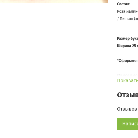
Состав:
Роза малино
/ Писташ (з
Размер бук
Ширина 25 с
*Оформлени
По всем в
Показат
Телефон: +7
WhatsApp:
Отзы
Отзывов 
Напис