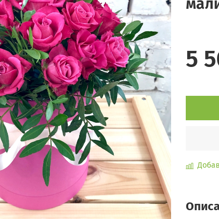
мал
5 
Добав
Опис