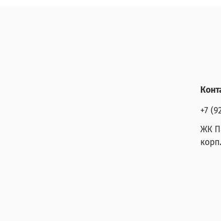
Конт
+7 (9
ЖК П
корп.